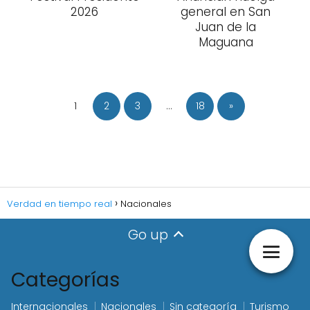
2026
general en San
Juan de la
Maguana
1
2
3
…
18
»
Verdad en tiempo real
Nacionales
Go up
Categorías
Internacionales
Nacionales
Sin categoría
Turismo