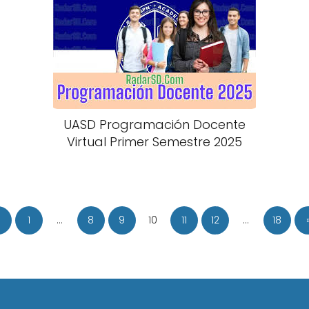
UASD Programación Docente
Virtual Primer Semestre 2025
1
…
8
9
10
11
12
…
18