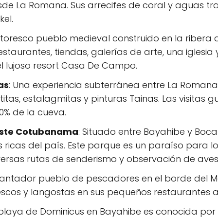
sde La Romana. Sus arrecifes de coral y aguas tr
kel.
ntoresco pueblo medieval construido en la ribera d
staurantes, tiendas, galerías de arte, una iglesi
l lujoso resort Casa De Campo.
as
: Una experiencia subterránea entre La Romana
tas, estalagmitas y pinturas Tainas. Las visitas 
% de la cueva.
 Este Cotubanama
: Situado entre Bayahibe y Boc
 ricas del país. Este parque es un paraíso para 
versas rutas de senderismo y observación de aves
cantador pueblo de pescadores en el borde del Ma
scos y langostas en sus pequeños restaurantes a 
 playa de Dominicus en Bayahibe es conocida por 