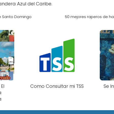
ndera Azul del Caribe.
de Santo Domingo
50 mejores raperos de ha
 El
Como Consultar mi TSS
Se I
a
a